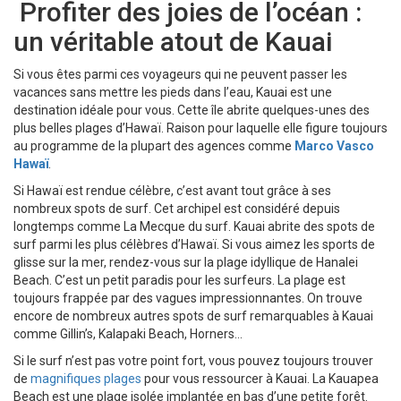
Profiter des joies de l’océan :
un véritable atout de Kauai
Si vous êtes parmi ces voyageurs qui ne peuvent passer les
vacances sans mettre les pieds dans l’eau, Kauai est une
destination idéale pour vous. Cette île abrite quelques-unes des
plus belles plages d’Hawaï. Raison pour laquelle elle figure toujours
au programme de la plupart des agences comme
Marco
Vasco
Hawaï
.
Si Hawaï est rendue célèbre, c’est avant tout grâce à ses
nombreux spots de surf. Cet archipel est considéré depuis
longtemps comme La Mecque du surf. Kauai abrite des spots de
surf parmi les plus célèbres d’Hawaï. Si vous aimez les sports de
glisse sur la mer, rendez-vous sur la plage idyllique de Hanalei
Beach. C’est un petit paradis pour les surfeurs. La plage est
toujours frappée par des vagues impressionnantes. On trouve
encore de nombreux autres spots de surf remarquables à Kauai
comme Gillin’s, Kalapaki Beach, Horners…
Si le surf n’est pas votre point fort, vous pouvez toujours trouver
de
magnifiques plages
pour vous ressourcer à Kauai. La Kauapea
Beach est une plage isolée implantée en bas d’une petite forêt.