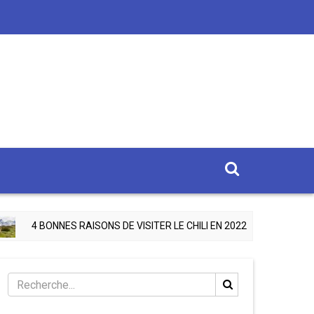
ISONS DE VISITER LE CHILI EN 2022
4 LIEUX À VISITE